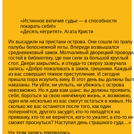
«Истинное величие судьи — в способности
покарать себя!»
«Десять негритят». Агата Кристи
Их высадили на пристани острова. Они сошли по трапу 
палубы белоснежной яхты. Впереди возвышался
средневековый замок. Молчаливый дворецкий проводи
гостей в библиотеку, где они сели за большой круглый
стол. Двери закрылись, и откуда-то сверху зазвучала
запись: «Добро пожаловать в замок, грешники. Каждый
из вас совершил тяжкое преступление. И сегодня
пришла пора искупить вину. В этот день вы должны быт
наказаны. Ни уйти, ни уплыть, ни убежать с острова
невозможно. Но я дам вам шанс: вы должны проявить
себя, бороться за свою никчёмную жизнь, и, возможно,
один или несколько из вас смогут остаться в живых. Но
сколько же вас останется после того, как один
поперхнётся, другого засудят, кто-то попадётся на
приманку, кто-то не вернётся, кого-то ужалят, а кто-то не
сможет проснуться? Наступил день страшного суда…»
На этом запись прервалась.