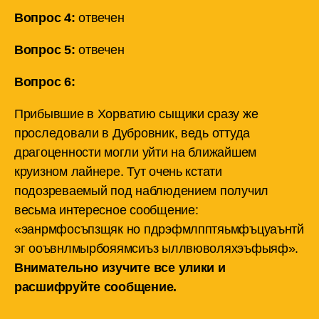
Вопрос 4:
отвечен
Вопрос 5:
отвечен
Вопрос 6:
Прибывшие в Хорватию сыщики сразу же
проследовали в Дубровник, ведь оттуда
драгоценности могли уйти на ближайшем
круизном лайнере. Тут очень кстати
подозреваемый под наблюдением получил
весьма интересное сообщение:
«эанрмфосъпзщяк но пдрэфмлпптяьмфъцуаънтй
эг ооъвнлмырбояямсиъз ыллвюволяхэъфыяф».
Внимательно изучите все улики и
расшифруйте сообщение.