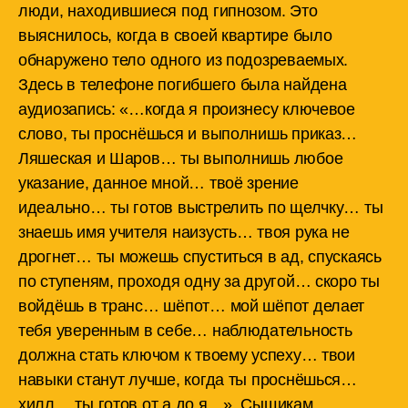
люди, находившиеся под гипнозом. Это
выяснилось, когда в своей квартире было
обнаружено тело одного из подозреваемых.
Здесь в телефоне погибшего была найдена
аудиозапись: «…когда я произнесу ключевое
слово, ты проснёшься и выполнишь приказ…
Ляшеская и Шаров… ты выполнишь любое
указание, данное мной… твоё зрение
идеально… ты готов выстрелить по щелчку… ты
знаешь имя учителя наизусть… твоя рука не
дрогнет… ты можешь спуститься в ад, спускаясь
по ступеням, проходя одну за другой… скоро ты
войдёшь в транс… шёпот… мой шёпот делает
тебя уверенным в себе… наблюдательность
должна стать ключом к твоему успеху… твои
навыки станут лучше, когда ты проснёшься…
хилл… ты готов от а до я…». Сыщикам