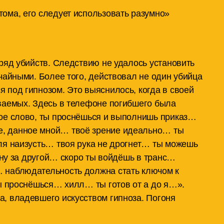
тома, его следует использовать разумно»
ряд убийств. Следствию не удалось установить
чайными. Более того, действовал не один убийца
 под гипнозом. Это выяснилось, когда в своей
ваемых. Здесь в телефоне погибшего была
вое слово, ты проснёшься и выполнишь приказ…
, данное мной… твоё зрение идеально… ты
ля наизусть… твоя рука не дрогнет… ты можешь
одну за другой… скоро ты войдёшь в транс…
 наблюдательность должна стать ключом к
ты проснёшься… хилл… ты готов от а до я…».
, владевшего искусством гипноза. Погоня