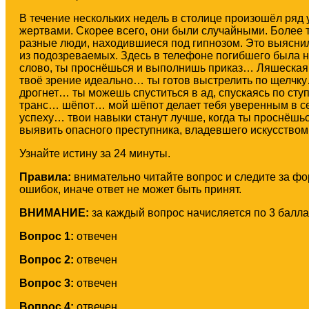
В течение нескольких недель в столице произошёл ряд 
жертвами. Скорее всего, они были случайными. Более 
разные люди, находившиеся под гипнозом. Это выяснил
из подозреваемых. Здесь в телефоне погибшего была н
слово, ты проснёшься и выполнишь приказ… Ляшеска
твоё зрение идеально… ты готов выстрелить по щелчку
дрогнет… ты можешь спуститься в ад, спускаясь по сту
транс… шёпот… мой шёпот делает тебя уверенным в се
успеху… твои навыки станут лучше, когда ты проснёш
выявить опасного преступника, владевшего искусством
Узнайте истину за 24 минуты.
Правила:
внимательно читайте вопрос и следите за фо
ошибок, иначе ответ не может быть принят.
ВНИМАНИЕ:
за каждый вопрос начисляется по 3 балла,
Вопрос 1:
отвечен
Вопрос 2:
отвечен
Вопрос 3:
отвечен
Вопрос 4:
отвечен