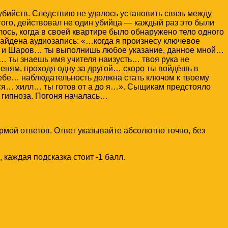
убийств. Следствию не удалось установить связь между
того, действовал не один убийца — каждый раз это были
ось, когда в своей квартире было обнаружено тело одного
айдена аудиозапись: «…когда я произнесу ключевое
я и Шаров… ты выполнишь любое указание, данное мной…
… ты знаешь имя учителя наизусть… твоя рука не
пеням, проходя одну за другой… скоро ты войдёшь в
бе… наблюдательность должна стать ключом к твоему
ься… хилл… ты готов от а до я…». Сыщикам предстояло
 гипноза. Погоня началась…
рмой ответов. Ответ указывайте абсолютно точно, без
 каждая подсказка стоит -1 балл.