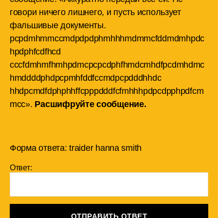
говори ничего лишнего, и пусть использует
фальшивые документы.
pcpdmhmmccmdpdpdphmhhhmdmmcfddmdmhpdc
hpdphfcdfhcd
cccfdmhmfhmhpdmcpcpcdphfhmdcmhdfpcdmhdmc
hmddddphdpcpmhfddfccmdpcpdddhhdc
hhdpcmdfdphphhffcpppdddfcfmhhhpdpcdpphpdfcm
mcc».
Расшифруйте сообщение.
Форма ответа: traider hanna smith
Ответ:
ОТПРАВИТЬ ОТВЕТ