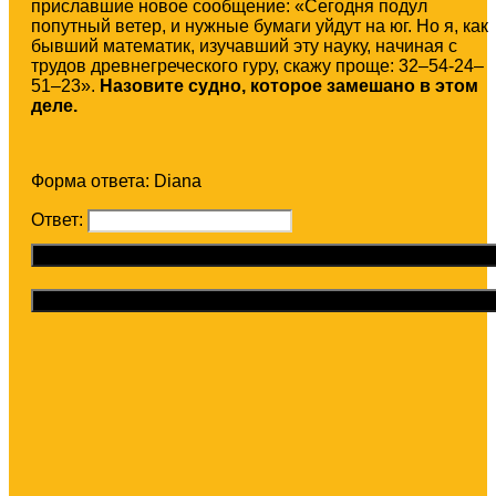
приславшие новое сообщение: «Сегодня подул
попутный ветер, и нужные бумаги уйдут на юг. Но я, как
бывший математик, изучавший эту науку, начиная с
трудов древнегреческого гуру, скажу проще: 32–54-24–
51–23».
Назовите судно, которое замешано в этом
деле.
Форма ответа: Diana
Ответ:
Отправить ответ
Получить подсказку