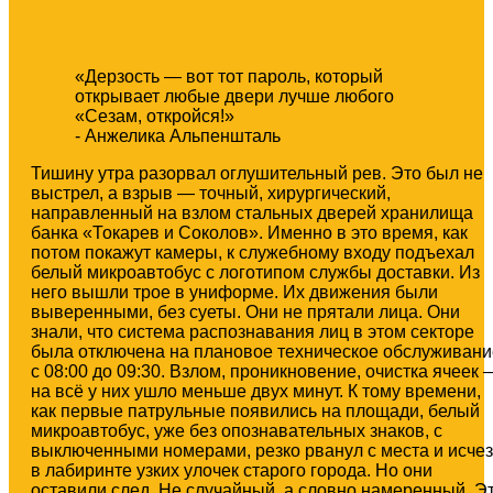
«Дерзость — вот тот пароль, который
открывает любые двери лучше любого
«Сезам, откройся!»
- Анжелика Альпеншталь
Тишину утра разорвал оглушительный рев. Это был не
выстрел, а взрыв — точный, хирургический,
направленный на взлом стальных дверей хранилища
банка «Токарев и Соколов». Именно в это время, как
потом покажут камеры, к служебному входу подъехал
белый микроавтобус с логотипом службы доставки. Из
него вышли трое в униформе. Их движения были
выверенными, без суеты. Они не прятали лица. Они
знали, что система распознавания лиц в этом секторе
была отключена на плановое техническое обслуживани
с 08:00 до 09:30. Взлом, проникновение, очистка ячеек 
на всё у них ушло меньше двух минут. К тому времени,
как первые патрульные появились на площади, белый
микроавтобус, уже без опознавательных знаков, с
выключенными номерами, резко рванул с места и исчез
в лабиринте узких улочек старого города. Но они
оставили след. Не случайный, а словно намеренный. Э