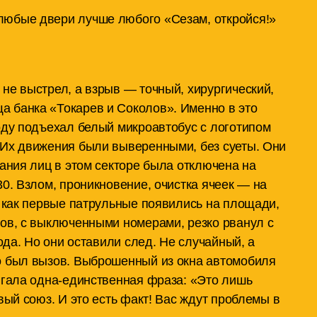
 любые двери лучше любого «Сезам, откройся!»
не выстрел, а взрыв — точный, хирургический,
 банка «Токарев и Соколов». Именно в это
оду подъехал белый микроавтобус с логотипом
 Их движения были выверенными, без суеты. Они
вания лиц в этом секторе была отключена на
30. Взлом, проникновение, очистка ячеек — на
, как первые патрульные появились на площади,
ков, с выключенными номерами, резко рванул с
рода. Но они оставили след. Не случайный, а
о был вызов. Выброшенный из окна автомобиля
игала одна-единственная фраза: «Это лишь
вый союз. И это есть факт! Вас ждут проблемы в