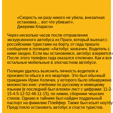
«Скорость ни разу никого не убила, внезапная
остановка… вот что убивает».
Джереми Кларксон
Через несколько часов после отправления
экскурсионного автобуса из Праги, который выехал с
российскими туристами на борту, от гида пришло
сообщение в полицию: «Автобус захвачен. Водитель с
ними заодно. Если мы остановимся, автобус взорвется»
После этого телефон гида оказался отключен. Как и все
остальные мобильные в злосчастном автобусе.
Полиции удалось выяснить личность водителя и
произвести обыск в его квартире. Это был обычный
гражданин Иржи Холичек, у которого было обнаружено
множество книг: учебники по русскому и немецкому
языкам (в последний был вложен лист с цифрами: 11-2-
15-4-5-12-52-46-11-15), по химии, сборники чешских
стихов. Однако в тайнике был найден поддельный
паспорт на фамилию Плейфер. Также был изъят ноутбу
Предстояло остановить автобус и спасти туристов.