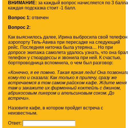
ВНИМАНИЕ:
за каждый вопрос начисляется по 3 балла
каждая подсказка стоит -1 балл.
Вопрос 1:
отвечен
Вопрос 2:
Как выяснилось далее, Ирина выбросила свой телефон
аэропорту Тель-Авива при пересадке на следующий
рейс. Последняя ниточка была утеряна… Но при
допросе экипажа самолета удалось узнать, что она бра
телефон у стюардессы и звонила при ней. К счастью,
бортпроводница вспомнила, о чем был разговор:
«Конечно, я ее помню. Такая яркая леди! Она позвонил
кому-то и сказала: Как только я прилечу, сразу же
встречаемся в том самом райском кафе. Ждите меня
там и закажите их фирменный коктейль с джином,
абрикосовым ликером и апельсиновым соком. До
встречи».
Назовите кафе, в котором пройдет встреча с
неизвестным.
Ответ: